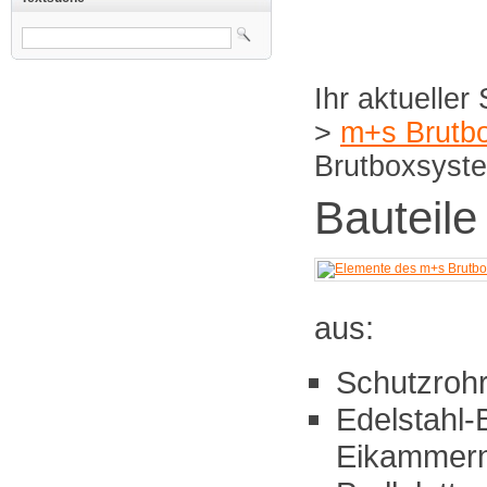
>
m+s Brutb
Brutboxsyst
Bauteil
aus:
Schutzrohr
Edelstahl-
Eikammern